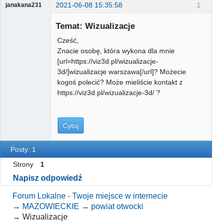
2021-06-08 15:35:58
1
janakana231
Gość
Temat: Wizualizacje
Cześć,
Znacie osobę, która wykona dla mnie
[url=https://viz3d.pl/wizualizacje-
3d/]wizualizacje warszawa[/url]? Możecie
kogoś polecić? Może mieliście kontakt z
https://viz3d.pl/wizualizacje-3d/ ?
Cytuj
Posty: 1
Strony
1
Napisz odpowiedź
Forum Lokalne - Twoje miejsce w internecie
→
MAZOWIECKIE
→
powiat otwocki
→
Wizualizacje