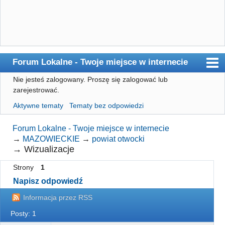
Forum Lokalne - Twoje miejsce w internecie
Nie jesteś zalogowany.
Proszę się zalogować lub
Główna
zarejestrować.
Użytkownicy
Aktywne tematy
Tematy bez odpowiedzi
Szukaj
Forum Lokalne - Twoje miejsce w internecie
Rejestracja
→
MAZOWIECKIE
→
powiat otwocki
→
Wizualizacje
Logowanie
Strony
1
Napisz odpowiedź
Informacja przez RSS
Posty: 1