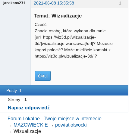
2021-06-08 15:35:58
1
janakana231
Gość
Temat: Wizualizacje
Cześć,
Znacie osobę, która wykona dla mnie
[url=https://viz3d.pl/wizualizacje-
3d/]wizualizacje warszawa[/url]? Możecie
kogoś polecić? Może mieliście kontakt z
https://viz3d.pl/wizualizacje-3d/ ?
Cytuj
Posty: 1
Strony
1
Napisz odpowiedź
Forum Lokalne - Twoje miejsce w internecie
→
MAZOWIECKIE
→
powiat otwocki
→
Wizualizacje