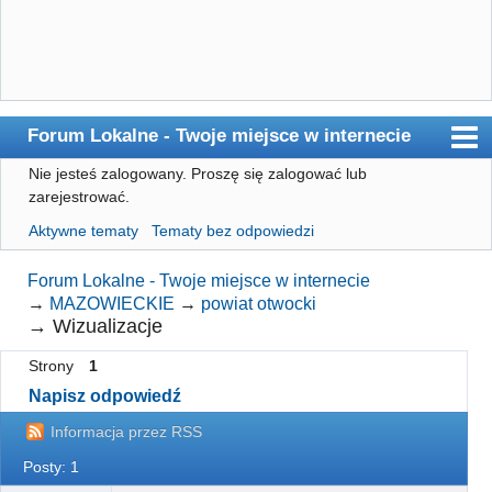
Forum Lokalne - Twoje miejsce w internecie
Nie jesteś zalogowany.
Proszę się zalogować lub
Główna
zarejestrować.
Użytkownicy
Aktywne tematy
Tematy bez odpowiedzi
Szukaj
Forum Lokalne - Twoje miejsce w internecie
Rejestracja
→
MAZOWIECKIE
→
powiat otwocki
→
Wizualizacje
Logowanie
Strony
1
Napisz odpowiedź
Informacja przez RSS
Posty: 1