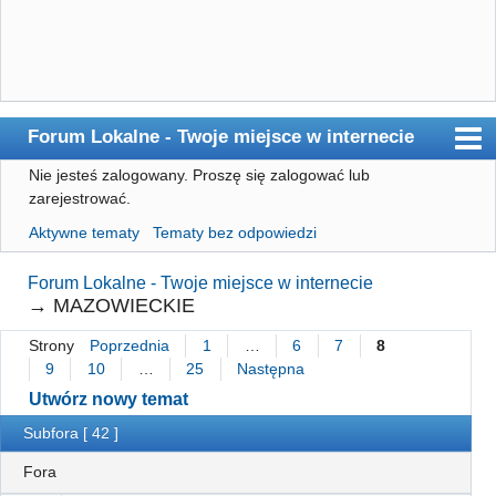
Forum Lokalne - Twoje miejsce w internecie
Nie jesteś zalogowany.
Proszę się zalogować lub
Główna
zarejestrować.
Użytkownicy
Aktywne tematy
Tematy bez odpowiedzi
Szukaj
Forum Lokalne - Twoje miejsce w internecie
Rejestracja
→
MAZOWIECKIE
Logowanie
Strony
Poprzednia
1
…
6
7
8
9
10
…
25
Następna
Utwórz nowy temat
Subfora [ 42 ]
Fora