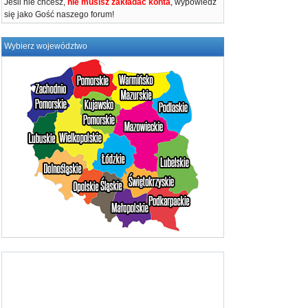
Jeśli nie chcesz,
nie musisz zakładać konta
, wypowiedz
się jako Gość naszego forum!
Wybierz województwo