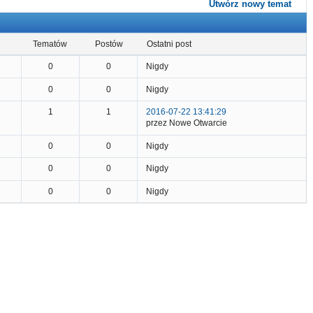
Utwórz nowy temat
tematów
postów
ostatni post
0
0
Nigdy
0
0
Nigdy
1
1
2016-07-22 13:41:29
przez Nowe Otwarcie
0
0
Nigdy
0
0
Nigdy
0
0
Nigdy