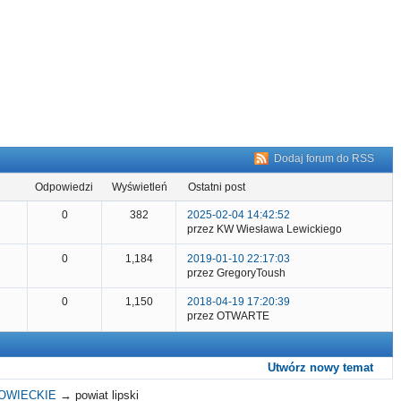
Dodaj forum do RSS
odpowiedzi
wyświetleń
ostatni post
0
382
2025-02-04 14:42:52
przez KW Wiesława Lewickiego
0
1,184
2019-01-10 22:17:03
przez GregoryToush
0
1,150
2018-04-19 17:20:39
przez OTWARTE
Utwórz nowy temat
OWIECKIE
→
powiat lipski