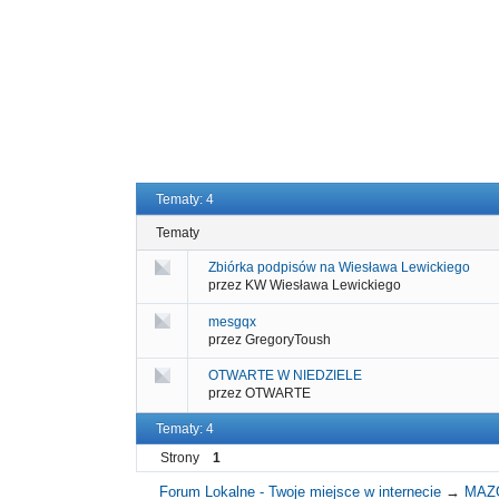
Tematy: 4
Tematy
Zbiórka podpisów na Wiesława Lewickiego
przez KW Wiesława Lewickiego
mesgqx
przez GregoryToush
OTWARTE W NIEDZIELE
przez OTWARTE
Tematy: 4
Strony
1
Forum Lokalne - Twoje miejsce w internecie
→
MAZ