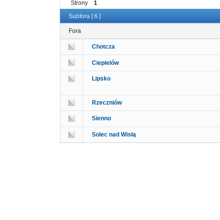
Strony
1
Subfora [ 6 ]
Fora
Chotcza
Ciepielów
Lipsko
Rzeczniów
Sienno
Solec nad Wisłą