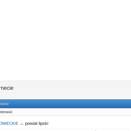
rnecie
wanie
strować.
→
powiat lipski
OWIECKIE