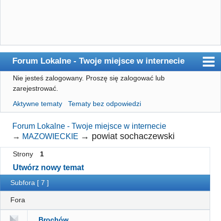
Forum Lokalne - Twoje miejsce w internecie
Nie jesteś zalogowany.
Proszę się zalogować lub
Główna
zarejestrować.
Użytkownicy
Aktywne tematy
Tematy bez odpowiedzi
Szukaj
Forum Lokalne - Twoje miejsce w internecie
Rejestracja
→
powiat sochaczewski
→
MAZOWIECKIE
Logowanie
Strony
1
Utwórz nowy temat
Subfora [ 7 ]
Fora
Brochów