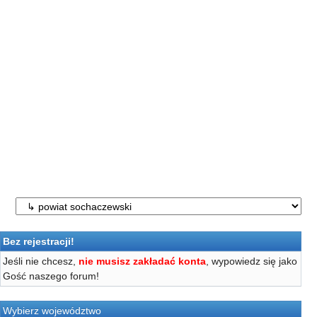
Bez rejestracji!
Jeśli nie chcesz,
nie musisz zakładać konta
, wypowiedz się jako
Gość naszego forum!
Wybierz województwo