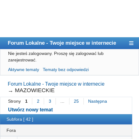
Forum Lokalne - Twoje miejsce w internecie
Nie jesteś zalogowany.
Proszę się zalogować lub
Główna
zarejestrować.
Użytkownicy
Aktywne tematy
Tematy bez odpowiedzi
Szukaj
Forum Lokalne - Twoje miejsce w internecie
Rejestracja
→
MAZOWIECKIE
Logowanie
Strony
1
2
3
…
25
Następna
Utwórz nowy temat
Subfora [ 42 ]
Fora