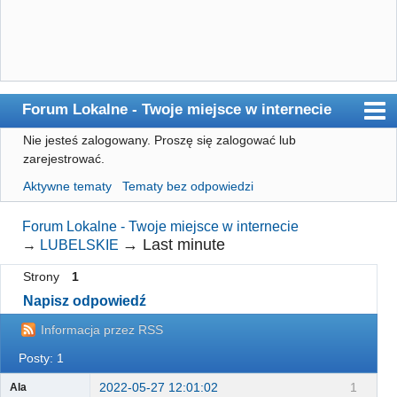
Forum Lokalne - Twoje miejsce w internecie
Nie jesteś zalogowany.
Proszę się zalogować lub
Główna
zarejestrować.
Użytkownicy
Aktywne tematy
Tematy bez odpowiedzi
Szukaj
Forum Lokalne - Twoje miejsce w internecie
Rejestracja
→
Last minute
→
LUBELSKIE
Logowanie
Strony
1
Napisz odpowiedź
Informacja przez RSS
Posty: 1
2022-05-27 12:01:02
1
Ala