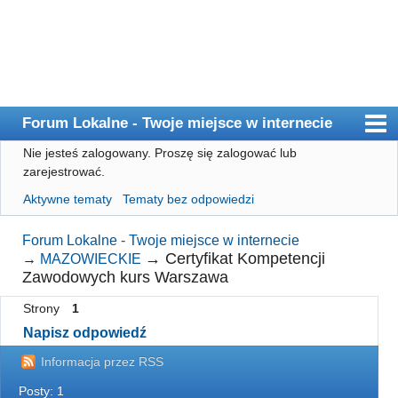
Forum Lokalne - Twoje miejsce w internecie
Nie jesteś zalogowany.
Proszę się zalogować lub
Główna
zarejestrować.
Użytkownicy
Aktywne tematy
Tematy bez odpowiedzi
Szukaj
Forum Lokalne - Twoje miejsce w internecie
Rejestracja
→
Certyfikat Kompetencji
→
MAZOWIECKIE
Zawodowych kurs Warszawa
Logowanie
Strony
1
Napisz odpowiedź
Informacja przez RSS
Posty: 1