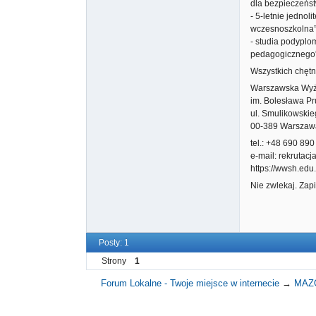
dla bezpieczeńst
- 5-letnie jednol
wczesnoszkolna”
- studia podyplo
pedagogicznego”,
Wszystkich chętn
Warszawska Wyż
im. Bolesława P
ul. Smulikowskie
00-389 Warszaw
tel.: +48 690 89
e-mail: rekrutac
https://wwsh.edu.
Nie zwlekaj. Zapi
Posty: 1
Strony
1
Forum Lokalne - Twoje miejsce w internecie
→
MAZ