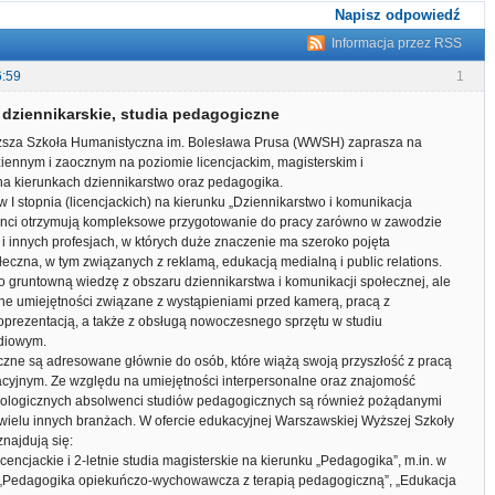
Napisz odpowiedź
Informacja przez RSS
6:59
1
 dziennikarskie, studia pedagogiczne
za Szkoła Humanistyczna im. Bolesława Prusa (WWSH) zaprasza na
dziennym i zaocznym na poziomie licencjackim, magisterskim i
 kierunkach dziennikarstwo oraz pedagogika.
 I stopnia (licencjackich) na kierunku „Dziennikarstwo i komunikacja
enci otrzymują kompleksowe przygotowanie do pracy zarówno w zawodzie
k i innych profesjach, w których duże znaczenie ma szeroko pojęta
eczna, w tym związanych z reklamą, edukacją medialną i public relations.
ko gruntowną wiedzę z obszaru dziennikarstwa i komunikacji społecznej, ale
ne umiejętności związane z wystąpieniami przed kamerą, pracą z
oprezentacją, a także z obsługą nowoczesnego sprzętu w studiu
adiowym.
zne są adresowane głównie do osób, które wiążą swoją przyszłość z pracą
cyjnym. Ze względu na umiejętności interpersonalne oraz znajomość
ologicznych absolwenci studiów pedagogicznych są również pożądanymi
ielu innych branżach. W ofercie edukacyjnej Warszawskiej Wyższej Szkoły
najdują się:
 licencjackie i 2-letnie studia magisterskie na kierunku „Pedagogika”, m.in. w
 „Pedagogika opiekuńczo-wychowawcza z terapią pedagogiczną”, „Edukacja