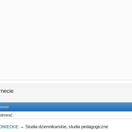
rnecie
wanie
strować.
→
Studia dziennikarskie, studia pedagogiczne
OWIECKIE