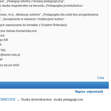
wa”, „Pedagog szkolny z terapią pedagogiczną”;
ite studia magisterskie na kierunku „Pedagogika przedszkolna i
;
mowe, m.in. „Mediacje szkolne”, „Pedagogika dla osób bez przygotowania
 „Zarządzanie w oświacie i instytucjach kultury”.
ych zapraszamy do kontaktu z Działem Rekrutacji:
sza Szkoła Humanistyczna
rusa
go 6/8
a
0 760
ja@wwsh.edu.pl
pl
sz się już dziś!
Cytuj
Napisz odpowiedź
OWIECKIE
→
Studia dziennikarskie, studia pedagogiczne