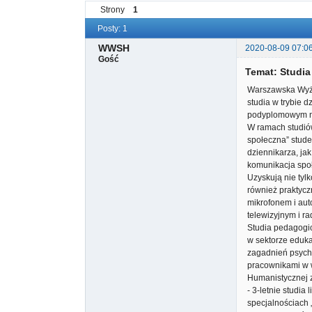
Strony
1
Posty: 1
WWSH
2020-08-09 07:0
Gość
Temat: Studia
Warszawska Wyżs
studia w trybie 
podyplomowym na
W ramach studiów
społeczna” stud
dziennikarza, ja
komunikacja społ
Uzyskują nie tyl
również praktycz
mikrofonem i aut
telewizyjnym i r
Studia pedagogic
w sektorze eduka
zagadnień psych
pracownikami w w
Humanistycznej z
- 3-letnie studia
specjalnościach