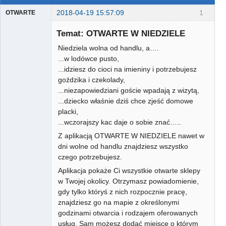
2018-04-19 15:57:09
1
OTWARTE
Gość
Temat: OTWARTE W NIEDZIELE
Niedziela wolna od handlu, a….
...w lodówce pusto,
...idziesz do cioci na imieniny i potrzebujesz
goździka i czekolady,
...niezapowiedziani goście wpadają z wizytą,
...dziecko właśnie dziś chce zjeść domowe
placki,
...wczorajszy kac daje o sobie znać…..
Z aplikacją OTWARTE W NIEDZIELE nawet w
dni wolne od handlu znajdziesz wszystko
czego potrzebujesz.
Aplikacja pokaże Ci wszystkie otwarte sklepy
w Twojej okolicy. Otrzymasz powiadomienie,
gdy tylko któryś z nich rozpocznie pracę,
znajdziesz go na mapie z określonymi
godzinami otwarcia i rodzajem oferowanych
usług. Sam możesz dodać miejsce o którym