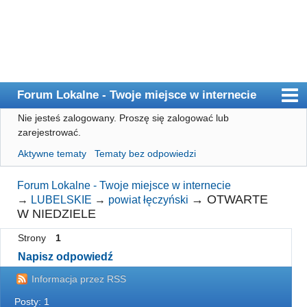
Forum Lokalne - Twoje miejsce w internecie
Nie jesteś zalogowany.
Proszę się zalogować lub
Główna
zarejestrować.
Użytkownicy
Aktywne tematy
Tematy bez odpowiedzi
Szukaj
Forum Lokalne - Twoje miejsce w internecie
Rejestracja
→
OTWARTE
→
LUBELSKIE
→
powiat łęczyński
W NIEDZIELE
Logowanie
Strony
1
Napisz odpowiedź
Informacja przez RSS
Posty: 1