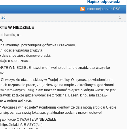
Napisz odpowiedź
Informacja przez RSS
2:26
1
RTE W NIEDZIELE
od handlu, a….
o,
ci na imieniny i potrzebujesz goździka i czekolady,
ani goście wpadają z wizytą,
ie dziś chce zjeść domowe placki,
c daje o sobie znać…..
ARTE W NIEDZIELE nawet w dni wolne od handlu znajdziesz wszystko
sz.
 Ci wszystkie otwarte sklepy w Twojej okolicy. Otrzymasz powiadomienie,
 z nich rozpocznie pracę, znajdziesz go na mapie z określonymi godzinami
jem oferowanych usług. Sam możesz dodać miejsce o którym wiesz, że jest
prawdzisz także gdzie wybrać się z rodziną. Basen, kino, sala zabaw-
e w jednej aplikacji.
 Pracujesz w niedzielę? Poinformuj klientów, że dziś mogą zrobić u Ciebie
uj się, oznacz swoją lokalizację, aktualne godziny pracy i gotowe!
ą aplikację OTWARTE W NIEDZIELE!
https://lnkd.in/dE-A2Y2[/url]