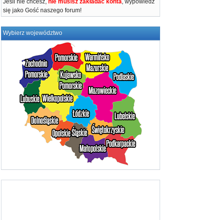
Jeśli nie chcesz,
nie musisz zakładać konta
, wypowiedz
się jako Gość naszego forum!
Wybierz województwo