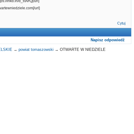
tps://lnkd.in/d_s9vrQ[/url]
twartewniedziele.com[/url]
Cytuj
Napisz odpowiedź
ELSKIE
→
powiat tomaszowski
→
OTWARTE W NIEDZIELE