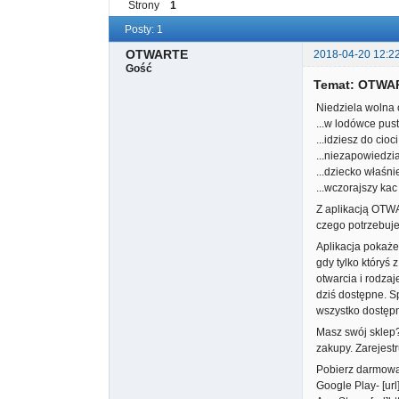
Strony
1
Posty: 1
OTWARTE
2018-04-20 12:2
Gość
Temat: OTWA
Niedziela wolna 
...w lodówce pust
...idziesz do cio
...niezapowiedzi
...dziecko właśn
...wczorajszy ka
Z aplikacją OTW
czego potrzebuje
Aplikacja pokaże
gdy tylko któryś
otwarcia i rodza
dziś dostępne. S
wszystko dostępn
Masz swój sklep?
zakupy. Zarejestr
Pobierz darmow
Google Play- [url]