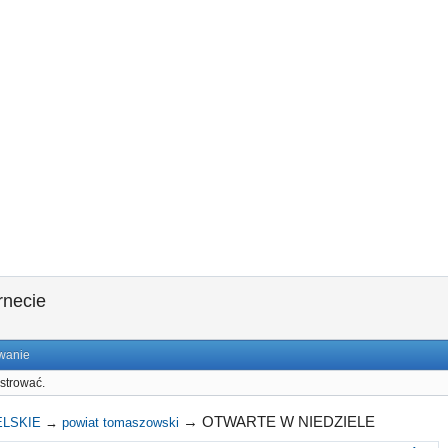
rnecie
wanie
strować.
→
OTWARTE W NIEDZIELE
ELSKIE
→
powiat tomaszowski