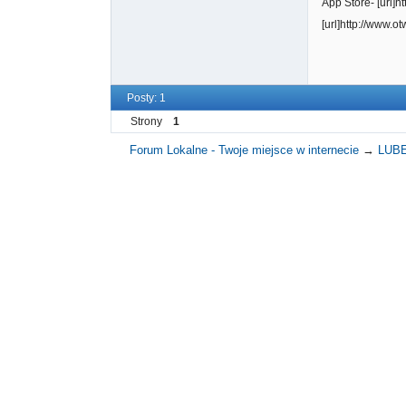
App Store- [url]ht
[url]http://www.o
Posty: 1
Strony
1
Forum Lokalne - Twoje miejsce w internecie
→
LUB