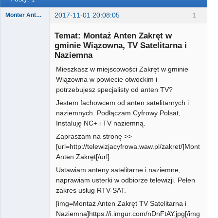
2017-11-01 20:08:05
1
Monter Anten Sat i DVB-T
Temat: Montaż Anten Zakręt w
gminie Wiązowna, TV Satelitarna i
Naziemna
Użytkownik
Mieszkasz w miejscowości Zakręt w gminie
Nieaktywny
Wiązowna w powiecie otwockim i
potrzebujesz specjalisty od anten TV?
Jestem fachowcem od anten satelitarnych i
naziemnych. Podłączam Cyfrowy Polsat,
Instaluję NC+ i TV naziemną.
Zapraszam na stronę >>
[url=http://telewizjacyfrowa.waw.pl/zakret/]Montaż
Anten Zakręt[/url]
Ustawiam anteny satelitarne i naziemne,
naprawiam usterki w odbiorze telewizji. Pełen
zakres usług RTV-SAT.
[img=Montaż Anten Zakręt TV Satelitarna i
Naziemna]https://i.imgur.com/nDnFtAY.jpg[/img]