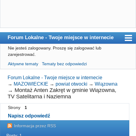
Forum Lokalne - Twoje miejsce w internecie
Nie jesteś zalogowany.
Proszę się zalogować lub
Główna
zarejestrować.
Użytkownicy
Aktywne tematy
Tematy bez odpowiedzi
Szukaj
Forum Lokalne - Twoje miejsce w internecie
Rejestracja
→
MAZOWIECKIE
→
powiat otwocki
→
Wiązowna
→
Montaż Anten Zakręt w gminie Wiązowna,
Logowanie
TV Satelitarna i Naziemna
Strony
1
Napisz odpowiedź
Informacja przez RSS
Posty: 1