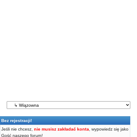
Bez rejestracji!
Jeśli nie chcesz,
nie musisz zakładać konta
, wypowiedz się jako
Gość naszego forum!