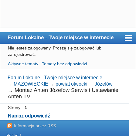
Forum Lokalne - Twoje miejsce w internecie
Nie jesteś zalogowany.
Proszę się zalogować lub
Główna
zarejestrować.
Użytkownicy
Aktywne tematy
Tematy bez odpowiedzi
Szukaj
Forum Lokalne - Twoje miejsce w internecie
Rejestracja
→
MAZOWIECKIE
→
powiat otwocki
→
Józefów
→
Montaż Anten Józefów Serwis i Ustawianie
Logowanie
Anten TV
Strony
1
Napisz odpowiedź
Informacja przez RSS
Posty: 1