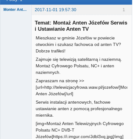
2017-11-01 19:57:30
1
Monter Anten Sat i DVB-T
Temat: Montaż Anten Józefów Serwis
i Ustawianie Anten TV
Mieszkasz w gminie Józefów w powiecie
Użytkownik
otwockim i szukasz fachowca od anten TV?
Nieaktywny
Dobrze trafiłeś!
Zajmuje się telewizją satelitarną i naziemną.
Montaż Cyfrowego Polsatu, NC+ i anten
naziemnych.
Zapraszam na stronę >>
[url=http://telewizjacyfrowa.waw.pl/jozefow/]Montaż
Anten Józefów[/url]
Serwis instalacji antenowych, fachowe
ustawianie anten z pomocą profesjonalnego
miernika.
[img=Montaż Anten Telewizyjnych Cyfrowego
Polsatu NC+ DVB-T
Józefów]https://i.imgur.com/Jdbl3xq.jpg[/img]