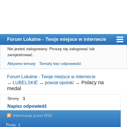
Forum Lokalne - Twoje miejsce w internecie
Nie jesteś zalogowany.
Proszę się zalogować lub
Główna
zarejestrować.
Użytkownicy
Aktywne tematy
Tematy bez odpowiedzi
Szukaj
Forum Lokalne - Twoje miejsce w internecie
Rejestracja
→
Polacy na
→
LUBELSKIE
→
powiat opolski
medal
Logowanie
Strony
1
Napisz odpowiedź
Informacja przez RSS
Posty: 1