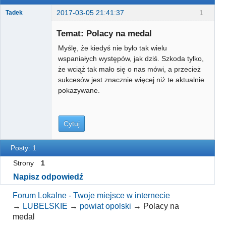
2017-03-05 21:41:37
1
Tadek
Użytkownik
Temat: Polacy na medal
Nieaktywny
Myślę, że kiedyś nie było tak wielu
wspaniałych występów, jak dziś. Szkoda tylko,
że wciąż tak mało się o nas mówi, a przecież
sukcesów jest znacznie więcej niż te aktualnie
pokazywane.
Cytuj
Posty: 1
Strony
1
Napisz odpowiedź
Forum Lokalne - Twoje miejsce w internecie
→
LUBELSKIE
→
powiat opolski
→
Polacy na
medal