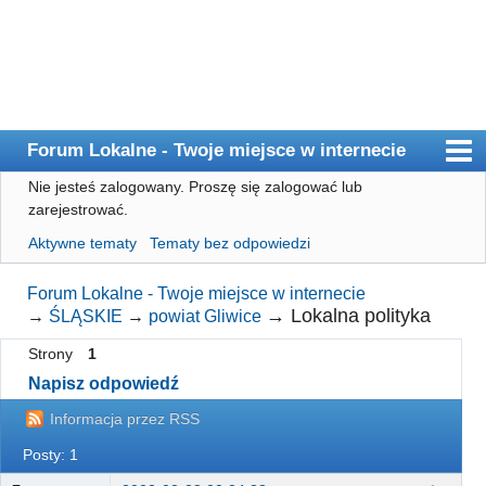
Forum Lokalne - Twoje miejsce w internecie
Nie jesteś zalogowany.
Proszę się zalogować lub
Główna
zarejestrować.
Użytkownicy
Aktywne tematy
Tematy bez odpowiedzi
Szukaj
Forum Lokalne - Twoje miejsce w internecie
Rejestracja
→
Lokalna polityka
→
ŚLĄSKIE
→
powiat Gliwice
Logowanie
Strony
1
Napisz odpowiedź
Informacja przez RSS
Posty: 1