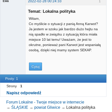
2022-02-28 00:24:33
1
Ewa
Gość
Temat: Lokalna polityka
Witam,
Co myślicie o sytuacji z panią Anną Karwot?
Ja jestem w szoku jak bardzo dużo hejtu na
nią spadło w związku z sytuacją która miała
miejsce 10 lat temu! Uważam, że jest to
okrutne, ponieważ pani Karwot jest wspaniałą
osobą, dzięki niej mamy system SEKAP.
Cytuj
Posty: 1
Strony
1
Napisz odpowiedź
Forum Lokalne - Twoje miejsce w internecie
→
ŚLĄSKIE
→
powiat Gliwice
→
Lokalna polityka