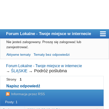
Forum Lokalne - Twoje miejsce w internecie
Nie jesteś zalogowany.
Proszę się zalogować lub
Główna
zarejestrować.
Użytkownicy
Aktywne tematy
Tematy bez odpowiedzi
Szukaj
Forum Lokalne - Twoje miejsce w internecie
Rejestracja
→
Podróż poślubna
→
ŚLĄSKIE
Logowanie
Strony
1
Napisz odpowiedź
Informacja przez RSS
Posty: 1