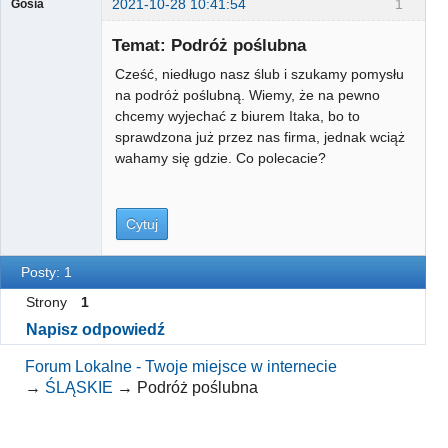
2021-10-28 10:41:54
1
Gosia
Gość
Temat: Podróż poślubna
Cześć, niedługo nasz ślub i szukamy pomysłu
na podróż poślubną. Wiemy, że na pewno
chcemy wyjechać z biurem Itaka, bo to
sprawdzona już przez nas firma, jednak wciąż
wahamy się gdzie. Co polecacie?
Cytuj
Posty: 1
Strony
1
Napisz odpowiedź
Forum Lokalne - Twoje miejsce w internecie
→
ŚLĄSKIE
→
Podróż poślubna