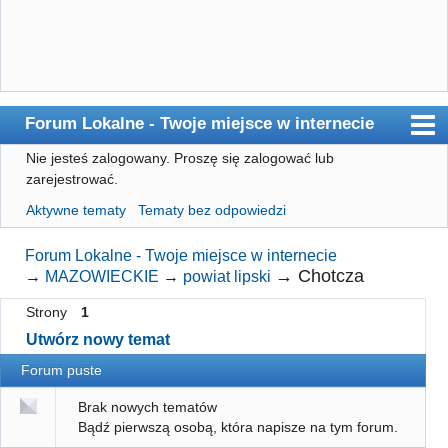
Forum Lokalne - Twoje miejsce w internecie
Nie jesteś zalogowany.
Proszę się zalogować lub
Główna
zarejestrować.
Użytkownicy
Aktywne tematy
Tematy bez odpowiedzi
Szukaj
Forum Lokalne - Twoje miejsce w internecie
Rejestracja
→
Chotcza
→
MAZOWIECKIE
→
powiat lipski
Logowanie
Strony
1
Utwórz nowy temat
Forum puste
Brak nowych tematów
Bądź pierwszą osobą, która napisze na tym forum.