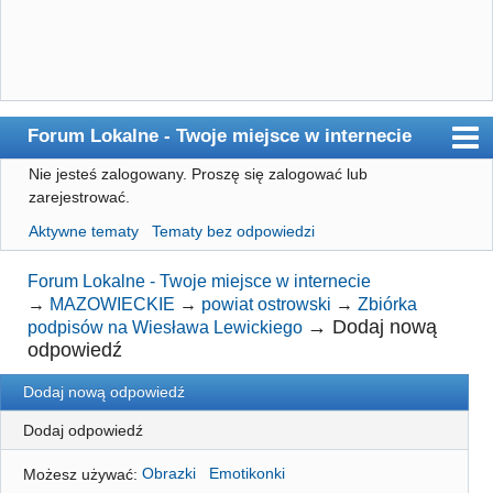
Forum Lokalne - Twoje miejsce w internecie
Nie jesteś zalogowany.
Proszę się zalogować lub
Główna
zarejestrować.
Użytkownicy
Aktywne tematy
Tematy bez odpowiedzi
Szukaj
Forum Lokalne - Twoje miejsce w internecie
Rejestracja
→
MAZOWIECKIE
→
powiat ostrowski
→
Zbiórka
→
Dodaj nową
podpisów na Wiesława Lewickiego
Logowanie
odpowiedź
Dodaj nową odpowiedź
Dodaj odpowiedź
Możesz używać:
Obrazki
Emotikonki