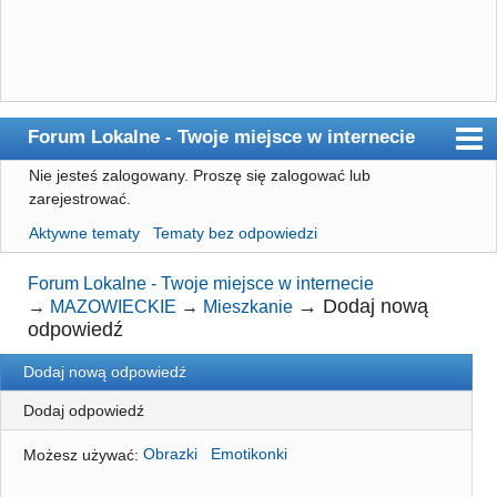
Forum Lokalne - Twoje miejsce w internecie
Nie jesteś zalogowany.
Proszę się zalogować lub
Główna
zarejestrować.
Użytkownicy
Aktywne tematy
Tematy bez odpowiedzi
Szukaj
Forum Lokalne - Twoje miejsce w internecie
Rejestracja
→
Dodaj nową
→
MAZOWIECKIE
→
Mieszkanie
odpowiedź
Logowanie
Dodaj nową odpowiedź
Dodaj odpowiedź
Możesz używać:
Obrazki
Emotikonki