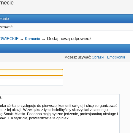
rnecie
wanie
strować.
→
Dodaj nową odpowiedź
OWIECKIE
→
Komunia
Możesz używać:
Obrazki
Emotikonki