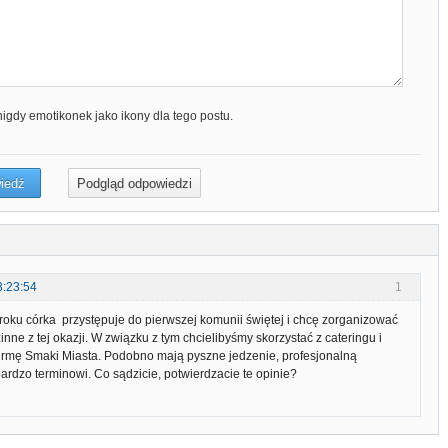
nigdy emotikonek jako ikony dla tego postu.
3:23:54
1
roku córka przystępuje do pierwszej komunii świętej i chcę zorganizować
inne z tej okazji. W związku z tym chcielibyśmy skorzystać z cateringu i
irmę Smaki Miasta. Podobno mają pyszne jedzenie, profesjonalną
bardzo terminowi. Co sądzicie, potwierdzacie te opinie?