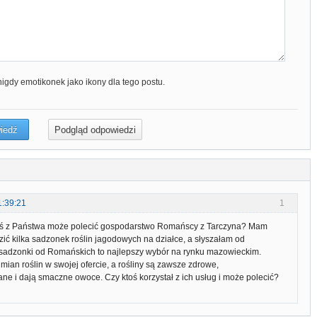
nigdy emotikonek jako ikony dla tego postu.
1:39:21
1
oś z Państwa może polecić gospodarstwo Romańscy z Tarczyna? Mam
ić kilka sadzonek roślin jagodowych na działce, a słyszałam od
 sadzonki od Romańskich to najlepszy wybór na rynku mazowieckim.
mian roślin w swojej ofercie, a rośliny są zawsze zdrowe,
e i dają smaczne owoce. Czy ktoś korzystał z ich usług i może polecić?