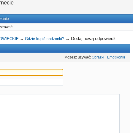
rnecie
wanie
strować.
→
Dodaj nową odpowiedź
OWIECKIE
→
Gdzie kupić sadzonki?
Możesz używać:
Obrazki
Emotikonki